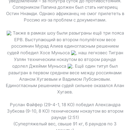
уведомлении – за полутра суток до противостояния.
Соперником Папина должен был стать нигериец
Остин Ннамди. Однако африканец не смог прилететь в
Россию из-за проблем с документами.
Также в рамках шоу были разыграны ещё три пояса
ЕРВ. Выступающий во втором полулёгком весе
россиянин Мурад Алиев единогласным решением
судей победил Хосе Муньоса
, наш легковес Тигран
Узлян техническим нокаутом во втором раунде
одолел Джейми Муньоса
. Ещё один титул был
разыгран в первом среднем весе между россиянами
Аланом Хугаевым и Вадимом Лубсановым.
Единогласным решением судей сильнее оказался Алан
Хугаев.
Руслан Файфер (29-4-1, 18 КО) победил Александра
Зубкова (9-10, 8 КО) техническим нокаутом во втором
раунде (2:51)
(Супертяжелый вес, свыше 91 кг, 6 раундов по 3