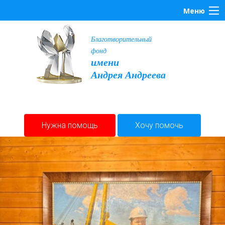
Меню
Благотворительный
фонд
имени
Андрея Андреева
Нужна помощь
Хочу помочь