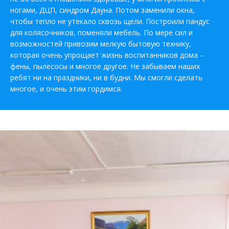
ногами, ДЦП, синдром Дауна. Потом заменили окна,
чтобы тепло не утекало сквозь щели. Построили пандус
для колясочников, поменяли мебель. По мере сил и
возможностей привозим мелкую бытовую технику,
которая очень упрощает жизнь воспитанников дома –
фены, пылесосы и многое другое. Не забываем наших
ребят ни на праздники, ни в будни. Мы смогли сделать
многое, и очень этим гордимся.