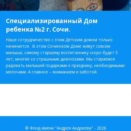
Специализированный Дом
ребенка №2 г. Сочи.
Наше сотрудничество с этим Детским домом только
начинается. В этом Сочинском Доме живут совсем
малыши, самому старшему воспитаннику скоро будет 5
лет, многие со страшными диагнозами. Мы стараемся
радовать малышей подарками к празднику, необходимыми
мелочами. А главное – вниманием и заботой.
© Фонд имени "Андрея Андреева" - 2026