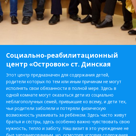
Социально-реабилитационный
центр «Островок» ст. Динская
Этот центр предназначен для содержания детей,
родители которых по тем или иным причинам не могут
исполнять свои обязанности в полной мере. Здесь в
одной комнате могут оказаться дети из социально
неблагополучных семей, привыкшие ко всему, и дети тех,
чьи родители заболели и потеряли физическую
возможность ухаживать за ребёнком. Здесь часто живут
братья и сёстры, здесь особенно важно чувствовать свою
нужность, тепло и заботу. Наш визит в это учреждение не
был запланированным, но, осмотрев условия содержания