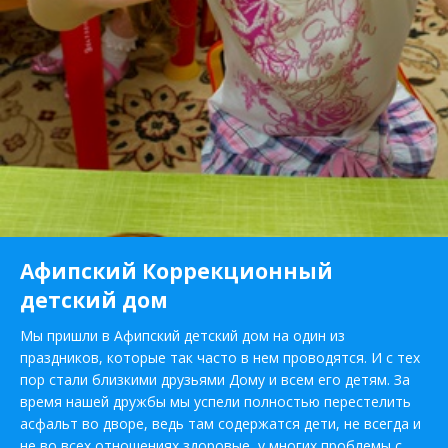
Афипский Коррекционный
детский дом
Мы пришли в Афипский детский дом на один из
праздников, которые так часто в нем проводятся. И с тех
пор стали близкими друзьями Дому и всем его детям. За
время нашей дружбы мы успели полностью перестелить
асфальт во дворе, ведь там содержатся дети, не всегда и
не во всех отношениях здоровые, у многих проблемы с