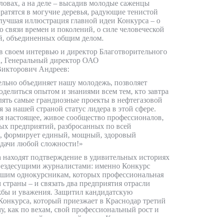
ловах, а на деле – высадив молодые саженцы
вратятся в могучие деревья, радующие тенистой
 лучшая иллюстрация главной идеи Конкурса – о
о связи времен и поколений, о силе человеческой
ей, объединенных общим делом.
в своем интервью и директор Благотворительного
, Генеральный директор ОАО
Викторович Андреев:
ельно объединяет нашу молодежь, позволяет
оделиться опытом и знаниями всем тем, кто завтра
лять самые грандиозные проекты в нефтегазовой
я за нашей страной статус лидера в этой сфере.
ся настоящее, живое сообщество профессионалов,
нных предприятий, разбросанных по всей
и, формирует единый, мощный, здоровый
адачи любой сложности!»
 находят подтверждение в удивительных историях
вездесущими журналистами: именно Конкурс
вшим однокурсникам, которых профессиональная
 страны – и связать два предприятия отрасли
бы и уважения. Защитил кандидатскую
Конкурса, который приезжает в Краснодар третий
му, как по вехам, свой профессиональный рост и