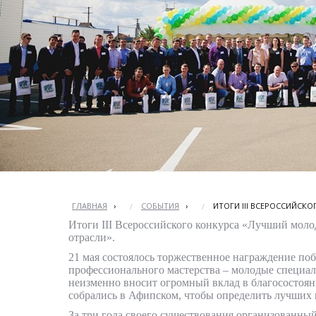
ГЛАВНАЯ
›
СОБЫТИЯ
›
ИТОГИ III ВСЕРОССИЙС
Итоги III Всероссийского конкурса «Лучший моло
отрасли».
21 мая состоялось торжественное награждение по
профессионального мастерства – молодые специал
неизменно вносит огромный вклад в благосостояни
собрались в Афипском, чтобы определить лучших 
За три года своего существования организованн