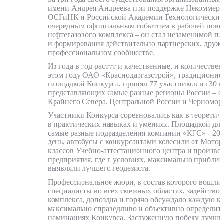
имени Андрея Андреева при поддержке Некоммер
ОСГиНК и Российской Академии Технологических 
очередным официальным событием в рабочей пов
нефтегазового комплекса – он стал незаменимой 
и формирования действительно партнерских, друж
профессиональном сообществе.
Из года в год растут и качественные, и количеств
этом году ОАО «Краснодаргазстрой», традицион
площадкой Конкурса, принял 77 участников из 30
представляющих самые разные регионы России – 
Крайнего Севера, Центральной России и Черномор
Участники Конкурса соревновались как в теоретич
в практических навыках и умениях. Площадкой д
самые разные подразделения компании «КГС» - 20
день, автобусы с конкурсантами колесили от Мото
классов Учебно-аттестационного центра и произв
предприятия, где в условиях, максимально прибл
выявляли лучшего геодезиста.
Профессиональное жюри, в состав которого вошл
специалисты во всех смежных областях, задейство
комплекса, допоздна и горячо обсуждало каждую 
максимально справедливо и объективно определит
номинациях Конкурса. Заслуженную победу лучшие