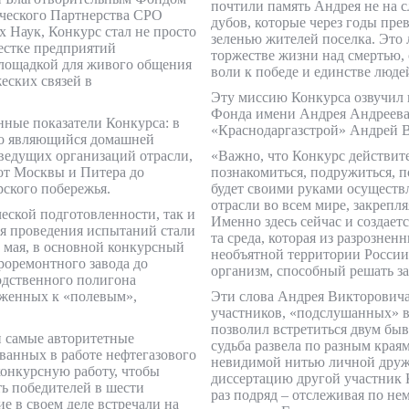
почтили память Андрея не на с
ческого Партнерства СРО
дубов, которые через годы пре
Наук, Конкурс стал не просто
зеленью жителей поселка. Это
естке предприятий
торжестве жизни над смертью, 
площадкой для живого общения
воли к победе и единстве люд
еских связей в
Эту миссию Конкурса озвучил 
Фонда имени Андрея Андреева
енные показатели Конкурса: в
«Краснодаргазстрой» Андрей 
но являющийся домашней
 ведущих организаций отрасли,
«Важно, что Конкурс действит
от Москвы и Питера до
познакомиться, подружиться, п
ского побережья.
будет своими руками осуществ
отрасли во всем мире, закрепля
еской подготовленности, так и
Именно здесь сейчас и создает
ля проведения испытаний стали
та среда, которая из разрозне
 мая, в основной конкурсный
необъятной территории Росси
роремонтного завода до
организм, способный решать з
одственного полигона
иженных к «полевым»,
Эти слова Андрея Викторовича
участников, «подслушанных» 
позволил встретиться двум бы
и самые авторитетные
судьба развела по разным краям
ванных в работе нефтегазового
невидимой нитью личной друж
конкурсную работу, чтобы
диссертацию другой участник 
ь победителей в шести
раз подряд – отслеживая по не
 в своем деле встречали на