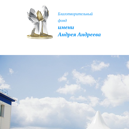
Благотворительный
фонд
имени
Андрея Андреева