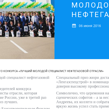
МОЛОДО
НЕФТЕГ
06 июня 2016
КОГО КОНКУРСА «ЛУЧШИЙ МОЛОДОЙ СПЕЦИАЛИСТ НЕФТЕГАЗОВОЙ ОТРАСЛИ»
дой специалист нефтегазовой
Специальный приз жюри доста
«Ленгазспецстрой» в номинац
доверия высокому профессиона
бедителей конкурса
исты отрасли, которая
Символично, что церемония наг
е России, уже в третий раз
сценических софитов – а за нес
из лучших.
Андреева, их коллеги и собрат
яркую жизнь успел стать прим
ый Благотворительным Фондом